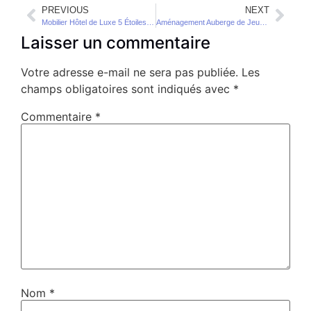
PREVIOUS
NEXT
Mobilier Hôtel de Luxe 5 Étoiles Sur Mesure : Guide Expert pour un Aménagement d’Exception
Aménagement Auberge de Jeunesse Modulaire et Économique : Optimiser Chaque Mètre Carré
Laisser un commentaire
Votre adresse e-mail ne sera pas publiée.
Les
champs obligatoires sont indiqués avec
*
Commentaire
*
Nom
*