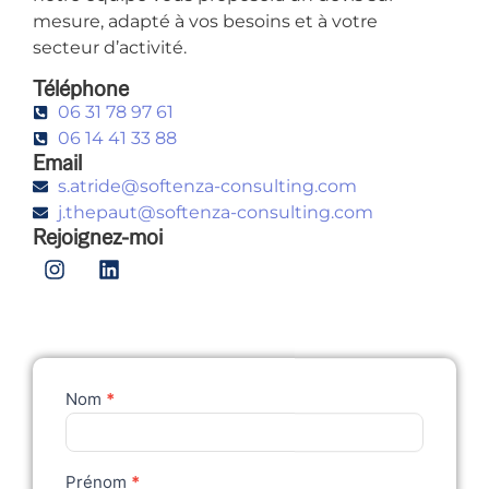
mesure, adapté à vos besoins et à votre
secteur d’activité.
Téléphone
06 31 78 97 61
06 14 41 33 88
Email
s.atride@softenza-consulting.com
j.thepaut@softenza-consulting.com
Rejoignez-moi
Nom
*
Formulaire
de
contact
Prénom
*